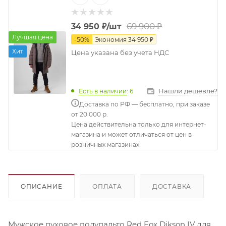
69 900
₽
34 950
₽
/шт
Лучшая цена
-
50
%
Экономия
34 950
₽
Хит
Цена указана без учета НДС
Нашли дешевле?
Есть в наличии
: 6
Доставка по РФ — бесплатно, при заказе
от 20 000 р.
Цена действительна только для интернет-
магазина и может отличаться от цен в
розничных магазинах
ОПИСАНИЕ
ОПЛАТА
ДОСТАВКА
Мужское пуховое полупальто Red Fox Dikson IV для