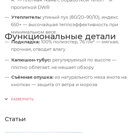
пропиткой DWR
Утеплитель:
утиный пух (80/20–90/10), индекс
650+ — высочайшая теплоэффективность при
минимальном весе
Функциональные детали
Подкладка:
100% полиэстер, 76 г/м² — мягкая,
прочная, отводит влагу
Капюшон-тубус:
регулируемый по высоте —
плотно облегает, не мешает обзору
Съёмная опушка:
из натурального меха енота на
кнопках — защита от ветра и мороза
Дополнительный утеплитель:
синтетический
слой в зоне плеч — усиленная защита от холода
Защита подбородка:
микрофлисовая подкладка
Статьи
— от раздражения
Ветрозащитная планка:
на магнитных кнопках +