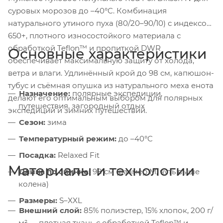
суровых морозов до –40°C. Комбинация
натурального утиного пуха (80/20–90/10) с индексом
650+, плотного износостойкого материала с
обработкой Teflon™ и пропиткой DWR
Основные характеристики
обеспечивает максимальную защиту от холода,
ветра и влаги. Удлинённый крой до 98 см, капюшон-
тубус и съёмная опушка из натурального меха енота
Назначение:
полярные экспедиции,
делают его оптимальным выбором для полярных
путешествия, загородный отдых
экспедиций и зимних путешествий.
Сезон:
зима
Температурный режим:
до –40°C
Посадка:
Relaxed Fit
Материалы и технологии
Длина по спинке:
98 см (размер M, чуть выше
колена)
Размеры:
S–XXL
Внешний слой:
85% полиэстер, 15% хлопок, 200 г/
м² — плотная ткань с обработкой Teflon™ и