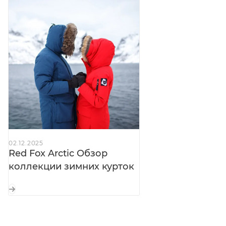
подпланка — герметизация молнии
Нагрудные и боковые карманы:
на
влагозащитных молниях с флисом High Loft —
тепло для рук и мелочей
Карман на рукаве:
с влагозащитной молнией —
для пропуска или гаджетов
Рукава:
с регулировкой длины —
подстраиваются под перчатки и рост
Внутренние манжеты:
трикотажные —
исключают продувание
02.12.2025
Внутренние карманы:
на молниях — для ценных
Red Fox Arctic Обзор
вещей
коллекции зимних курток
Внутренние лямки:
для ношения куртки внутри
помещения
Отлётная кулиска:
с регулировкой по низу —
плотное прилегание в ветер