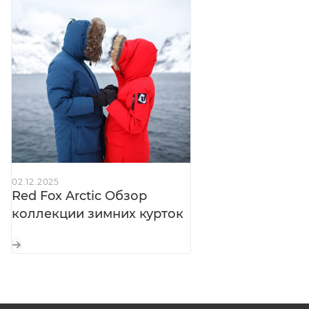
Регулируемые по длине рукава:
+ удлинённые
трикотажные манжеты — полная защита
запястий от холода
Снегозащитная юбка:
предотвращает
проникновение снега и ветра внутрь пальто
Регулировка объёма в пояснице:
точная
подгонка под фигуру
Боковые разрезы:
на влагозащитных молниях с
подпланками — вентиляция и свобода движений
02.12.2025
при необходимости
Red Fox Arctic Обзор
Пуллеры Hypalon®:
большие — легко застёгивать
коллекции зимних курток
и расстёгивать молнии даже в толстых перчатках
Светоотражающие элементы:
безопасность в
условиях недостаточной видимости
Внутренние лямки:
для ношения пальто «на
плече» — удобно носить внутри помещений