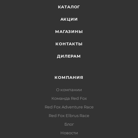
КАТАЛОГ
Внутренние карманы:
объёмный + на молнии —
для документов, телефона или термоса
АКЦИИ
МАГАЗИНЫ
КОНТАКТЫ
ДИЛЕРАМ
КОМПАНИЯ
О компании
Команда Red Fox
Red Fox Adventure Race
Red Fox Elbrus Race
Блог
Новости