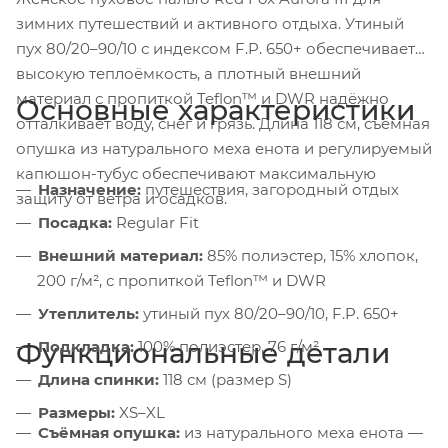
зимних путешествий и активного отдыха. Утиный
пух 80/20–90/10 с индексом F.P. 650+ обеспечивает
высокую теплоёмкость, а плотный внешний
материал с пропиткой Teflon™ и DWR надёжно
Основные характеристики
отталкивает воду, снег и грязь. Длина 118 см, съёмная
опушка из натурального меха енота и регулируемый
капюшон-тубус обеспечивают максимальную
Назначение:
путешествия, загородный отдых
защиту от ветра и осадков.
Посадка:
Regular Fit
Внешний материал:
85% полиэстер, 15% хлопок,
200 г/м², с пропиткой Teflon™ и DWR
Утеплитель:
утиный пух 80/20–90/10, F.P. 650+
Функциональные детали
Подкладка:
100% полиэстер, 76 г/м²
Длина спинки:
118 см (размер S)
Размеры:
XS–XL
Съёмная опушка:
из натурального меха енота —