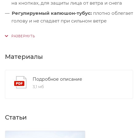
на кнопках, для защиты лица от ветра и снега
Регулируемый капюшон-тубус:
плотно облегает
голову и не спадает при сильном ветре
Дополнительный синтетический утеплитель:
в
зоне плеч — усиленная защита от холода
Микрофлисовая подкладка:
в области
Материалы
подбородка — мягкая и тёплая, не раздражает
кожу
Ветрозащитная планка:
на магнитных кнопках +
Подробное описание
утеплённая подпланка — надёжная герметизация
3,1 мб
центральной застёжки
Нагрудные карманы:
на молниях с флисовой
подкладкой High Loft — идеальны для
согревания рук или хранения перчаток
Статьи
Карман на рукаве:
с влагозащитной молнией —
удобное место для пропуска или карты