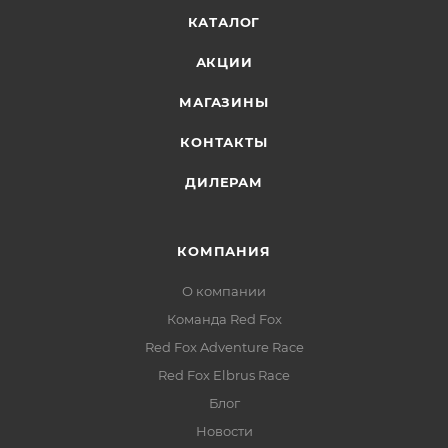
КАТАЛОГ
Внутренние карманы:
объёмный + на молнии —
для документов, телефона или термоса
АКЦИИ
МАГАЗИНЫ
КОНТАКТЫ
ДИЛЕРАМ
КОМПАНИЯ
О компании
Команда Red Fox
Red Fox Adventure Race
Red Fox Elbrus Race
Блог
Новости