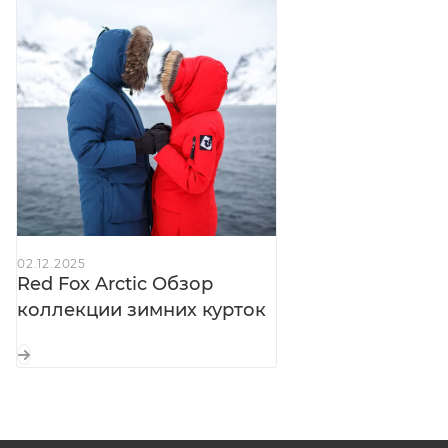
Регулируемые по длине рукава:
+ удлинённые
трикотажные манжеты — полная защита
запястий от холода
Снегозащитная юбка:
предотвращает
проникновение снега и ветра внутрь пальто
Регулировка объёма в пояснице:
точная
подгонка под фигуру
Боковые разрезы:
на влагозащитных молниях с
подпланками — вентиляция и свобода движений
02.12.2025
при необходимости
Red Fox Arctic Обзор
Пуллеры Hypalon®:
большие — легко застёгивать
коллекции зимних курток
и расстёгивать молнии даже в толстых перчатках
Светоотражающие элементы:
безопасность в
условиях недостаточной видимости
Внутренние лямки:
для ношения пальто «на
плече» — удобно носить внутри помещений