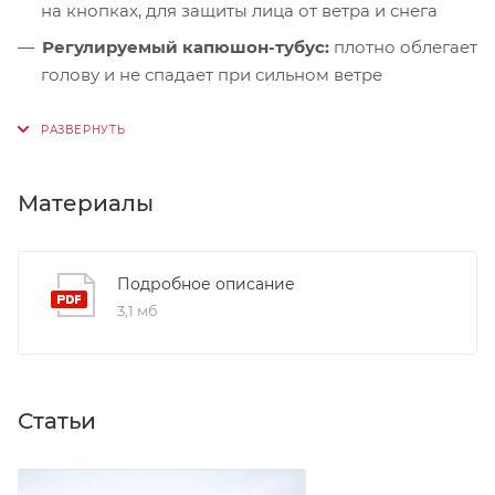
на кнопках, для защиты лица от ветра и снега
Регулируемый капюшон-тубус:
плотно облегает
голову и не спадает при сильном ветре
Дополнительный синтетический утеплитель:
в
зоне плеч — усиленная защита от холода
Микрофлисовая подкладка:
в области
Материалы
подбородка — мягкая и тёплая, не раздражает
кожу
Ветрозащитная планка:
на магнитных кнопках +
Подробное описание
утеплённая подпланка — надёжная герметизация
3,1 мб
центральной застёжки
Нагрудные карманы:
на молниях с флисовой
подкладкой High Loft — идеальны для
согревания рук или хранения перчаток
Статьи
Карман на рукаве:
с влагозащитной молнией —
удобное место для пропуска или карты