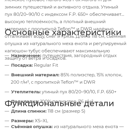
зимних путешествий и активного отдыха. Утиный
пух 80/20–90/10 с индексом F.P. 650+ обеспечивает
высокую теплоёмкость, а плотный внешний
материал с пропиткой Teflon™ и DWR надёжно
Основные характеристики
отталкивает воду, снег и грязь. Длина 118 см, съёмная
опушка из натурального меха енота и регулируемый
капюшон-тубус обеспечивают максимальную
Назначение:
путешествия, загородный отдых
защиту от ветра и осадков.
Посадка:
Regular Fit
Внешний материал:
85% полиэстер, 15% хлопок,
200 г/м², с пропиткой Teflon™ и DWR
Утеплитель:
утиный пух 80/20–90/10, F.P. 650+
Функциональные детали
Подкладка:
100% полиэстер, 76 г/м²
Длина спинки:
118 см (размер S)
Размеры:
XS–XL
Съёмная опушка:
из натурального меха енота —