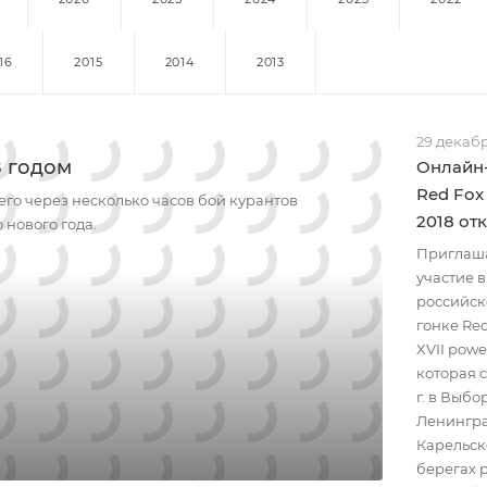
16
2015
2014
2013
29 декабр
8 годом
Онлайн-
Red Fox
сего через несколько часов бой курантов
2018 от
 нового года.
Приглаша
участие 
российск
гонке Red
XVII powe
которая с
г. в Выб
Ленингра
Карельск
берегах 