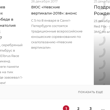
26 декабря 2017
25 декабр
Поздр
шев
ВЮС «Невские
ox
вертикали-2018»: анонс
Рожде
обеде в
С 5 по 8 января в Санкт-
23 декаб
Анатолия
Петербурге состоятся
Red Fox 
к
традиционные всероссийские
ЗМС по а
юношеские соревнования по
7
скалолазанию «Невские
, серебряный
вертикали».
Эльбрус в
Elbrus Race
уикенд
беге памяти
а на пик
де завоевал 1-
яем!
ПОКАЗАТЬ ЕЩЕ
1
2
3