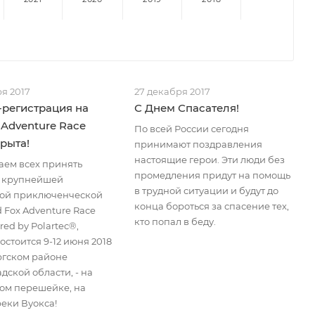
я 2017
27 декабря 2017
регистрация на
С Днем Спасателя!
 Adventure Race
По всей России сегодня
крыта!
принимают поздравления
настоящие герои. Эти люди без
ем всех принять
промедления придут на помощь
в крупнейшей
в трудной ситуации и будут до
ой приключенческой
конца бороться за спасение тех,
 Fox Adventure Race
кто попал в беду.
red by Polartec®,
остоится 9-12 июня 2018
оргском районе
дской области, - на
ом перешейке, на
реки Вуокса!