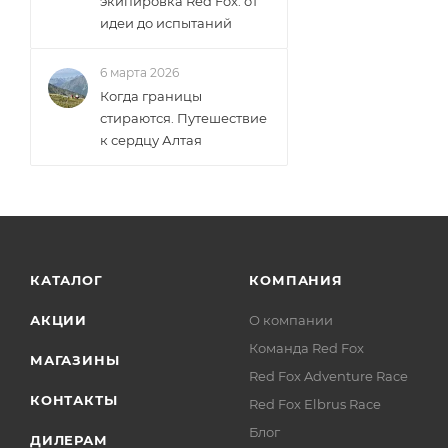
экипировка Red Fox: от
идеи до испытаний
6 марта 2026
Когда границы
стираются. Путешествие
к сердцу Алтая
КАТАЛОГ
КОМПАНИЯ
АКЦИИ
О компании
Команда Red Fox
МАГАЗИНЫ
Red Fox Adventure Race
КОНТАКТЫ
Red Fox Elbrus Race
Блог
ДИЛЕРАМ