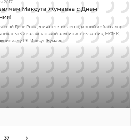
я 2017
авляем Максута Жумаева с Днем
ния!
ря свой День Рождения отметил легендарный амбассадор
- уникальный казахстанский альпинист-высотник, МСМК,
льпинизму РК Максут Жумаев!
37