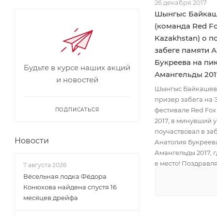
26 декабря 2017
Шынгыс Байка
(команда Red F
Kazakhstan) о п
забеге памяти 
Букреева на пи
Будьте в курсе наших акций
Амангельды 201
и новостей
Шынгыс Байкашев
призер забега на 
фестивале Red Fox 
ПОДПИСАТЬСЯ
2017, в минувший 
поучаствовал в за
Новости
Анатолия Букреев
Амангельды 2017, г
е место! Поздравл
7 августа 2026
Вёсельная лодка Фёдора
Конюхова найдена спустя 16
месяцев дрейфа