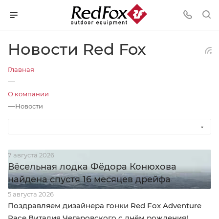
Новости Red Fox
Главная
—
О компании
—
Новости
7 августа 2026
Вёсельная лодка Фёдора Конюхова
найдена спустя 16 месяцев дрейфа
5 августа 2026
Поздравляем дизайнера гонки Red Fox Adventure
Race Виталия Чегаровского с днём рождения!