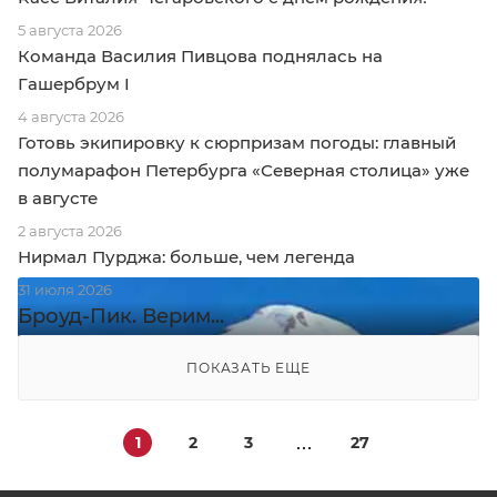
5 августа 2026
Команда Василия Пивцова поднялась на
Гашербрум I
4 августа 2026
Готовь экипировку к сюрпризам погоды: главный
полумарафон Петербурга «Северная столица» уже
в августе
2 августа 2026
Нирмал Пурджа: больше, чем легенда
31 июля 2026
Броуд-Пик. Верим...
ПОКАЗАТЬ ЕЩЕ
1
2
3
27