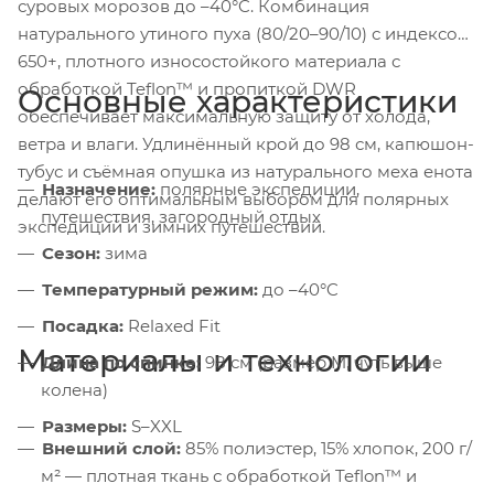
суровых морозов до –40°C. Комбинация
натурального утиного пуха (80/20–90/10) с индексом
650+, плотного износостойкого материала с
обработкой Teflon™ и пропиткой DWR
Основные характеристики
обеспечивает максимальную защиту от холода,
ветра и влаги. Удлинённый крой до 98 см, капюшон-
тубус и съёмная опушка из натурального меха енота
Назначение:
полярные экспедиции,
делают его оптимальным выбором для полярных
путешествия, загородный отдых
экспедиций и зимних путешествий.
Сезон:
зима
Температурный режим:
до –40°C
Посадка:
Relaxed Fit
Материалы и технологии
Длина по спинке:
98 см (размер M, чуть выше
колена)
Размеры:
S–XXL
Внешний слой:
85% полиэстер, 15% хлопок, 200 г/
м² — плотная ткань с обработкой Teflon™ и