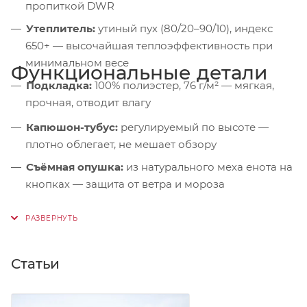
пропиткой DWR
Утеплитель:
утиный пух (80/20–90/10), индекс
650+ — высочайшая теплоэффективность при
минимальном весе
Функциональные детали
Подкладка:
100% полиэстер, 76 г/м² — мягкая,
прочная, отводит влагу
Капюшон-тубус:
регулируемый по высоте —
плотно облегает, не мешает обзору
Съёмная опушка:
из натурального меха енота на
кнопках — защита от ветра и мороза
Дополнительный утеплитель:
синтетический
слой в зоне плеч — усиленная защита от холода
Защита подбородка:
микрофлисовая подкладка
Статьи
— от раздражения
Ветрозащитная планка:
на магнитных кнопках +
подпланка — герметизация молнии