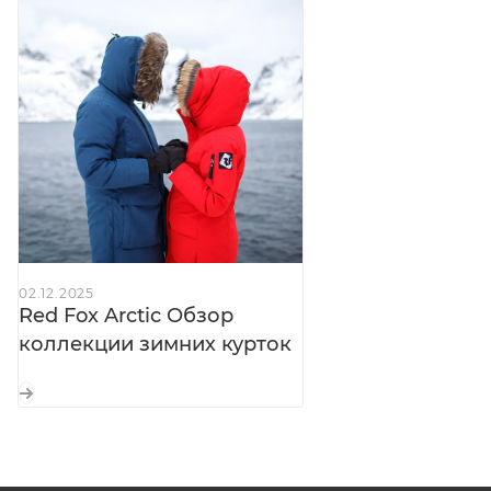
Нагрудные и боковые карманы:
на
влагозащитных молниях с флисом High Loft —
тепло для рук и мелочей
Карман на рукаве:
с влагозащитной молнией —
для пропуска или гаджетов
Рукава:
с регулировкой длины —
подстраиваются под перчатки и рост
Внутренние манжеты:
трикотажные —
исключают продувание
02.12.2025
Внутренние карманы:
на молниях — для ценных
Red Fox Arctic Обзор
вещей
коллекции зимних курток
Внутренние лямки:
для ношения куртки внутри
помещения
Отлётная кулиска:
с регулировкой по низу —
плотное прилегание в ветер