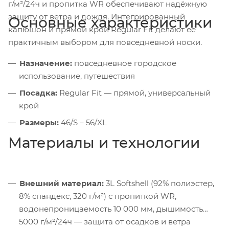
г/м²/24ч и пропитка WR обеспечивают надёжную
защиту от ветра и дождя. Интегрированный
Основные характеристики
капюшон и прямой крой Regular Fit делают её
практичным выбором для повседневной носки.
Назначение:
повседневное городское
использование, путешествия
Посадка:
Regular Fit — прямой, универсальный
крой
Размеры:
46/S – 56/XL
Материалы и технологии
Внешний материал:
3L Softshell (92% полиэстер,
8% спандекс, 320 г/м²) с пропиткой WR,
водонепроницаемость 10 000 мм, дышимость
5000 г/м²/24ч — защита от осадков и ветра