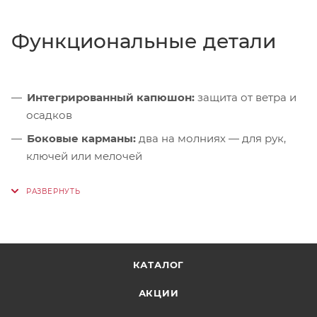
Функциональные детали
Интегрированный капюшон:
защита от ветра и
осадков
Боковые карманы:
два на молниях — для рук,
ключей или мелочей
Внутренний карман:
на молнии — для
документов и гаджетов
Регулировка по низу:
шнур с фиксаторами для
точной посадки по фигуре
Светоотражающие элементы:
видимость в
КАТАЛОГ
условиях недостаточной освещённости
АКЦИИ