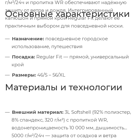
г/м²/24ч и пропитка WR обеспечивают надёжную
защиту от ветра и дождя. Интегрированный
Основные характеристики
капюшон и прямой крой Regular Fit делают её
практичным выбором для повседневной носки.
Назначение:
повседневное городское
использование, путешествия
Посадка:
Regular Fit — прямой, универсальный
крой
Размеры:
46/S – 56/XL
Материалы и технологии
Внешний материал:
3L Softshell (92% полиэстер,
8% спандекс, 320 г/м²) с пропиткой WR,
водонепроницаемость 10 000 мм, дышимость
5000 г/м²/24ч — защита от осадков и ветра