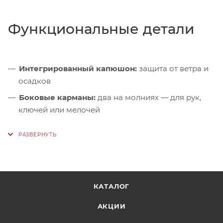
Функциональные детали
Интегрированный капюшон:
защита от ветра и
осадков
Боковые карманы:
два на молниях — для рук,
ключей или мелочей
Внутренний карман:
на молнии — для
документов и гаджетов
Регулировка по низу:
шнур с фиксаторами для
точной посадки по фигуре
Светоотражающие элементы:
видимость в
КАТАЛОГ
условиях недостаточной освещённости
АКЦИИ