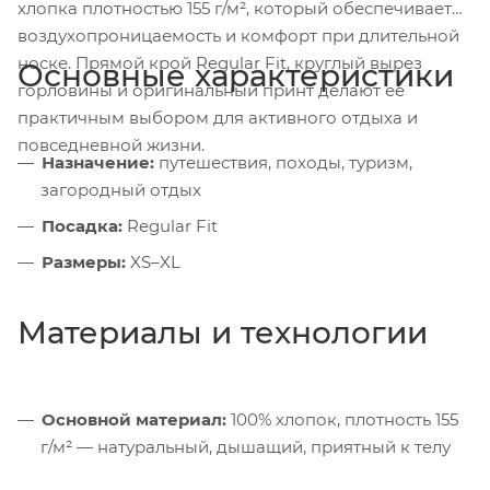
хлопка плотностью 155 г/м², который обеспечивает
воздухопроницаемость и комфорт при длительной
носке. Прямой крой Regular Fit, круглый вырез
Основные характеристики
горловины и оригинальный принт делают её
практичным выбором для активного отдыха и
повседневной жизни.
Назначение:
путешествия, походы, туризм,
загородный отдых
Посадка:
Regular Fit
Размеры:
XS–XL
Материалы и технологии
Основной материал:
100% хлопок, плотность 155
г/м² — натуральный, дышащий, приятный к телу