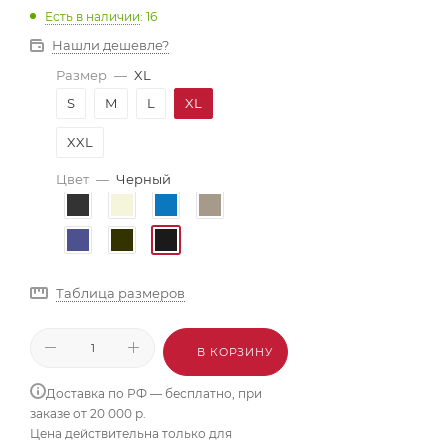
Есть в наличии
: 16
Нашли дешевле?
Размер
—
XL
S
M
L
XL
XXL
Цвет
—
Черный
Таблица размеров
В КОРЗИНУ
Доставка по РФ — бесплатно, при
заказе от 20 000 р.
Цена действительна только для