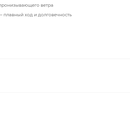
 пронизывающего ветра
— плавный ход и долговечность
микрофлисовой подкладкой — тепло для рук
ля пропуска или гаджетов
ки или без них
ещей
асность в тёмное время суток