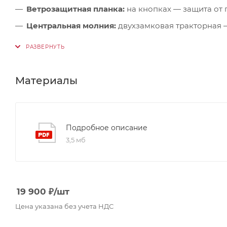
Ветрозащитная планка:
на кнопках — защита от
Центральная молния:
двухзамковая тракторная 
Боковые карманы:
на влагозащитных молниях с 
Карман на рукаве:
с влагозащитной молнией — д
Регулировка манжет:
точная посадка под перчат
Материалы
Внутренний карман:
на молнии — для ценных в
Светоотражающие элементы:
видимость и безоп
Подробное описание
3,5 мб
19 900
₽
/шт
Цена указана без учета НДС