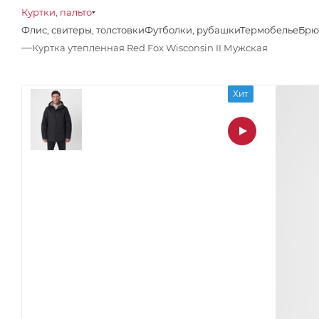
Куртки, пальто
Флис, свитеры, толстовки
Футболки, рубашки
Термобелье
Брю
—
Куртка утепленная Red Fox Wisconsin II Мужская
Хит