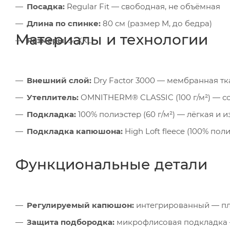
Посадка:
Regular Fit — свободная, не объёмная
Длина по спинке:
80 см (размер M, до бедра)
Материалы и технологии
Размеры:
S–XXL
Внешний слой:
Dry Factor 3000 — мембранная тка
Утеплитель:
OMNITHERM® CLASSIC (100 г/м²) — с
Подкладка:
100% полиэстер (60 г/м²) — лёгкая и 
Подкладка капюшона:
High Loft fleece (100% по
Функциональные детали
Регулируемый капюшон:
интегрированный — пло
Защита подбородка:
микрофлисовая подкладка 