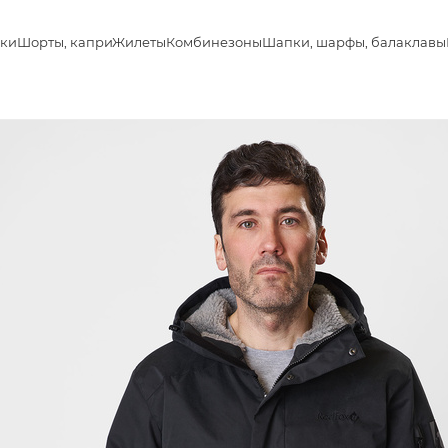
ки
Шорты, капри
Жилеты
Комбинезоны
Шапки, шарфы, балаклавы