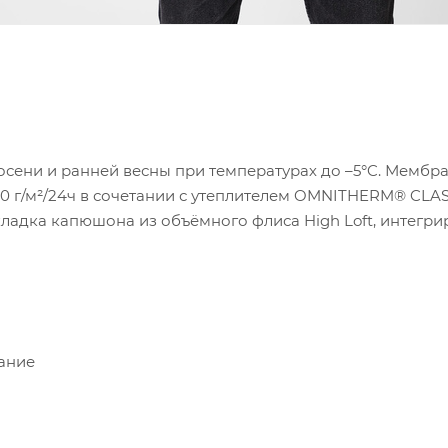
 осени и ранней весны при температурах до –5°C. Мембран
/м²/24ч в сочетании с утеплителем OMNITHERM® CLASSIC
ладка капюшона из объёмного флиса High Loft, интегр
ание