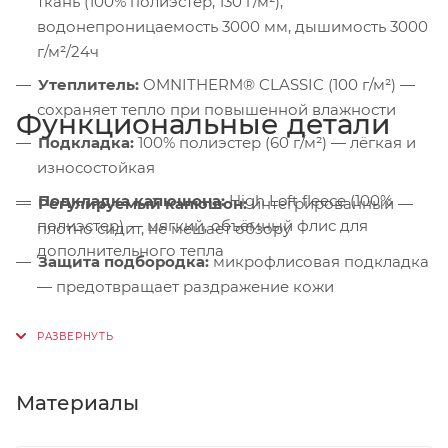
ткань (100% полиэстер, 130 г/м²),
водонепроницаемость 3000 мм, дышимость 3000
г/м²/24ч
Утеплитель:
OMNITHERM® CLASSIC (100 г/м²) —
сохраняет тепло при повышенной влажности
Функциональные детали
Подкладка:
100% полиэстер (60 г/м²) — лёгкая и
износостойкая
Подкладка капюшона:
High Loft fleece (100%
Регулируемый капюшон:
интегрированный —
полиэстер) — мягкий, объёмный флис для
плотно сидит, не мешает обзору
дополнительного тепла
Защита подбородка:
микрофлисовая подкладка
— предотвращает раздражение кожи
Ветрозащитная планка:
на кнопках — защита от
пронизывающего ветра
Центральная молния:
двухзамковая тракторная
Материалы
— плавный ход и долговечность
Боковые карманы:
на влагозащитных молниях с