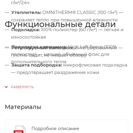
г/м²/24ч
Утеплитель:
OMNITHERM® CLASSIC (100 г/м²) —
сохраняет тепло при повышенной влажности
Функциональные детали
Подкладка:
100% полиэстер (60 г/м²) — лёгкая и
износостойкая
Подкладка капюшона:
High Loft fleece (100%
Регулируемый капюшон:
интегрированный —
полиэстер) — мягкий, объёмный флис для
плотно сидит, не мешает обзору
дополнительного тепла
Защита подбородка:
микрофлисовая подкладка
— предотвращает раздражение кожи
Ветрозащитная планка:
на кнопках — защита от
пронизывающего ветра
Центральная молния:
двухзамковая тракторная
Материалы
— плавный ход и долговечность
Боковые карманы:
на влагозащитных молниях с
микрофлисовой подкладкой — тепло для рук
Подробное описание