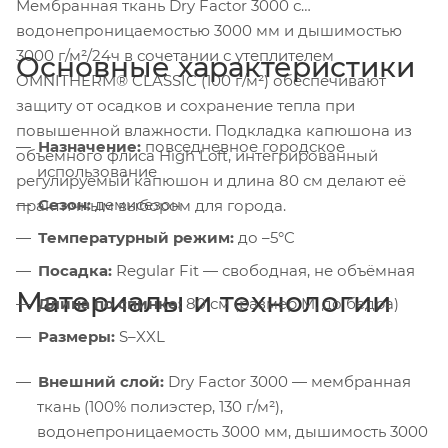
Мембранная ткань Dry Factor 3000 с
водонепроницаемостью 3000 мм и дышимостью
3000 г/м²/24ч в сочетании с утеплителем
Основные характеристики
OMNITHERM® CLASSIC (100 г/м²) обеспечивают
защиту от осадков и сохранение тепла при
повышенной влажности. Подкладка капюшона из
Назначение:
повседневное городское
объёмного флиса High Loft, интегрированный
использование
регулируемый капюшон и длина 80 см делают её
Сезон:
демисезон
практичным выбором для города.
Температурный режим:
до –5°C
Посадка:
Regular Fit — свободная, не объёмная
Материалы и технологии
Длина по спинке:
80 см (размер M, до бедра)
Размеры:
S–XXL
Внешний слой:
Dry Factor 3000 — мембранная
ткань (100% полиэстер, 130 г/м²),
водонепроницаемость 3000 мм, дышимость 3000