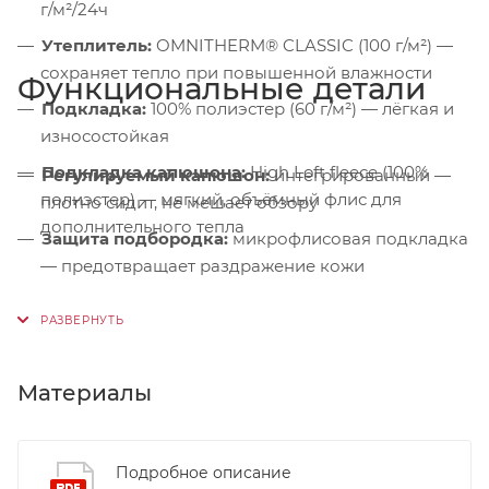
г/м²/24ч
Утеплитель:
OMNITHERM® CLASSIC (100 г/м²) —
сохраняет тепло при повышенной влажности
Функциональные детали
Подкладка:
100% полиэстер (60 г/м²) — лёгкая и
износостойкая
Подкладка капюшона:
High Loft fleece (100%
Регулируемый капюшон:
интегрированный —
полиэстер) — мягкий, объёмный флис для
плотно сидит, не мешает обзору
дополнительного тепла
Защита подбородка:
микрофлисовая подкладка
— предотвращает раздражение кожи
Ветрозащитная планка:
на кнопках — защита от
пронизывающего ветра
Центральная молния:
двухзамковая тракторная
Материалы
— плавный ход и долговечность
Боковые карманы:
на влагозащитных молниях с
микрофлисовой подкладкой — тепло для рук
Подробное описание