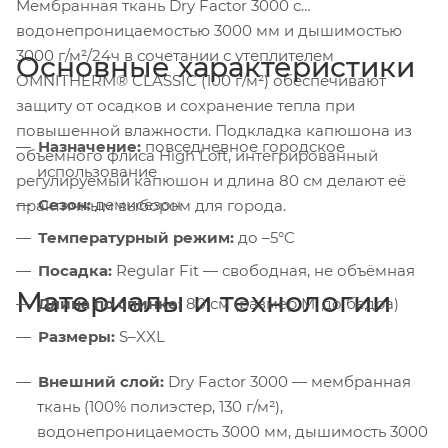
Мембранная ткань Dry Factor 3000 с
водонепроницаемостью 3000 мм и дышимостью
3000 г/м²/24ч в сочетании с утеплителем
Основные характеристики
OMNITHERM® CLASSIC (100 г/м²) обеспечивают
защиту от осадков и сохранение тепла при
повышенной влажности. Подкладка капюшона из
Назначение:
повседневное городское
объёмного флиса High Loft, интегрированный
использование
регулируемый капюшон и длина 80 см делают её
Сезон:
демисезон
практичным выбором для города.
Температурный режим:
до –5°C
Посадка:
Regular Fit — свободная, не объёмная
Материалы и технологии
Длина по спинке:
80 см (размер M, до бедра)
Размеры:
S–XXL
Внешний слой:
Dry Factor 3000 — мембранная
ткань (100% полиэстер, 130 г/м²),
водонепроницаемость 3000 мм, дышимость 3000