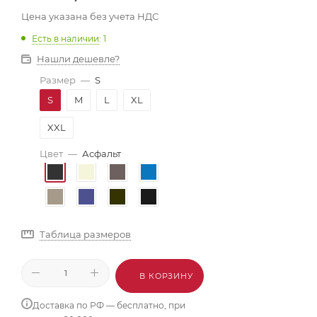
Цена указана без учета НДС
Есть в наличии
: 1
Нашли дешевле?
Размер
—
S
S
M
L
XL
XXL
Цвет
—
Асфальт
Таблица размеров
В КОРЗИНУ
Доставка по РФ — бесплатно, при