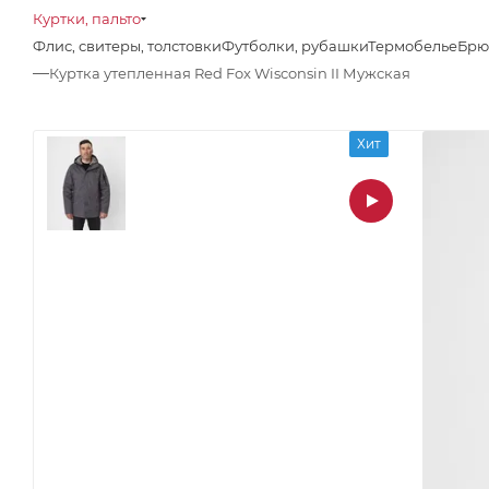
Куртки, пальто
Флис, свитеры, толстовки
Футболки, рубашки
Термобелье
Брю
—
Куртка утепленная Red Fox Wisconsin II Мужская
Хит