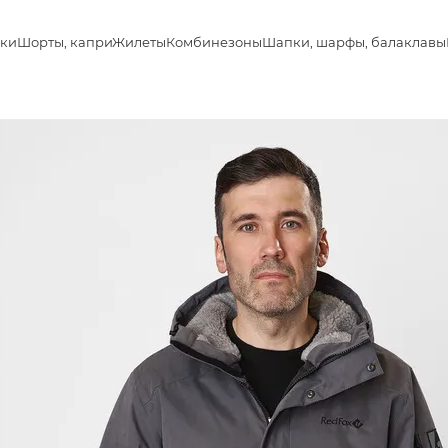
ки
Шорты, капри
Жилеты
Комбинезоны
Шапки, шарфы, балаклавы