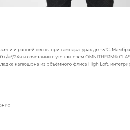
 осени и ранней весны при температурах до –5°C. Мембран
/м²/24ч в сочетании с утеплителем OMNITHERM® CLASSIC
ладка капюшона из объёмного флиса High Loft, интегр
ание