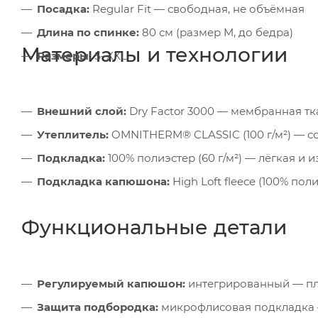
Посадка:
Regular Fit — свободная, не объёмная
Длина по спинке:
80 см (размер M, до бедра)
Материалы и технологии
Размеры:
S–XXL
Внешний слой:
Dry Factor 3000 — мембранная тка
Утеплитель:
OMNITHERM® CLASSIC (100 г/м²) — с
Подкладка:
100% полиэстер (60 г/м²) — лёгкая и 
Подкладка капюшона:
High Loft fleece (100% по
Функциональные детали
Регулируемый капюшон:
интегрированный — пло
Защита подбородка:
микрофлисовая подкладка 