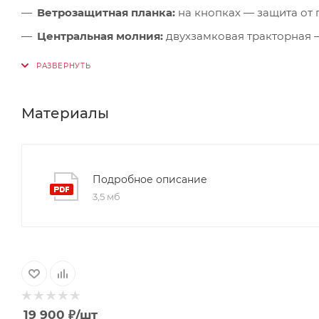
Ветрозащитная планка:
на кнопках — защита от
Центральная молния:
двухзамковая тракторная 
Боковые карманы:
на влагозащитных молниях с 
Карман на рукаве:
с влагозащитной молнией — д
Регулировка манжет:
точная посадка под перчат
Материалы
Внутренний карман:
на молнии — для ценных в
Светоотражающие элементы:
видимость и безоп
Подробное описание
3,5 мб
19 900
₽
/шт