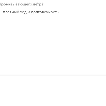
 пронизывающего ветра
— плавный ход и долговечность
микрофлисовой подкладкой — тепло для рук
ля пропуска или гаджетов
ки или без них
ещей
асность в тёмное время суток